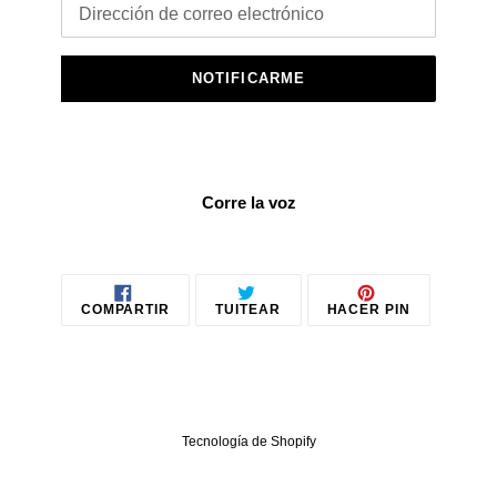
Correo
Electrónico
NOTIFICARME
Corre la voz
COMPARTIR
TUITEAR
PINEAR
COMPARTIR
TUITEAR
HACER PIN
EN
EN
EN
FACEBOOK
TWITTER
PINTEREST
Tecnología de Shopify